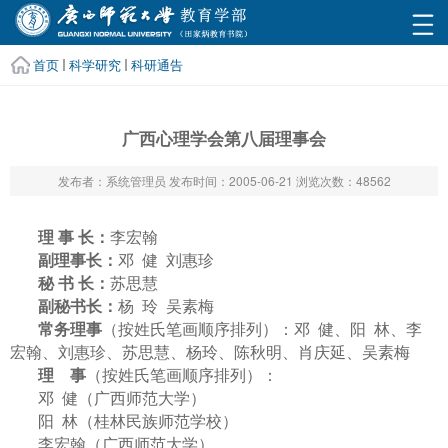
首页
科学研究
科研通告
广西心理学会第八届理事会
发布者：系统管理员
发布时间：2005-06-21
浏览次数：
48562
理
事
长：
李宏翰
副理事长：
邓
健
刘惠珍
秘
书
长：
苏思慧
副秘书长：
杨
玲
吴素梅
常务理事
（按姓氏笔画顺序排列）：邓
健、阳
林、李
宏翰、刘惠珍、苏思慧、杨玲、陈秋明、肖庆延、吴素梅
理
事
（按姓氏笔画顺序排列）：
邓
健（广西师范大学）
阳
林（桂林民族师范学校）
李宏翰（广西师范大学）