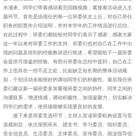
水涌来。同学们
带着感动
看完回顾视频，紧接着活动进入主
题环节。首先是由现任的每一位班委依次上台，对自己所任
职务的职责作介绍说明，并对本学年的工作情况进行总结。
在此过程中，班委们都纷纷对同学们表示了感谢，感谢大家
这一年以来对班委工作的支持
。班委们
也对
自己
在工作中出
现的问题及得到的经验教训进行陈述，
希望能
给下一届班委
会提供可借鉴的经验。有部分班委在总结中提到，自己在工
作上也存在一些不足之处，比如缺乏短长期的整体活动规
划，个别活动未能
很好的
调动同学们的积极性。最后现任班
委们建议新一届班委多加重视班委之间的协作、同学之间的
沟通联系，增进情感，调动积极性，加强凝聚力，切实解决
同学们的需求，使班级能够实现更良好的发展。
接下来是班委竞选环节，主持人宣读班委机构设置与竞
选规则后，依次按照班长、团支书、学习委员、
组织委员
、
安全信息员、生活委员、文体委员、
宣传委员
、就业指导信