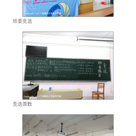
班委竞选
竞选票数