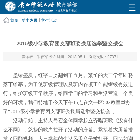
首页
学生发展
学生活动
2015级小学教育团支部班委换届选举暨交接会
发布者：朱伟军
发布时间：2018-05-11
浏览次数：
27371
墨绿盛夏，红字日历翻到了五月。繁忙的大三学年即将
落下帷幕，为了使班级管理以及班内各项工作能继续有效进
行，维护班级正常秩序，给同学们的学习和生活营造一个良
好的环境，我们特地于今天下午
15点在文一区503教室举办
了“2015级小学教育团支部班委换届选举暨交接会”。
活动伊始，主持人号召全体同学起立齐唱班歌《没有什
么不同》，悠扬的歌声拉开了活动的序幕。紧接着大屏幕播
放了回顾视频，大三学年的生活风采盒子被打开，回忆如潮