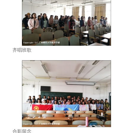
齐唱班歌
合影留念