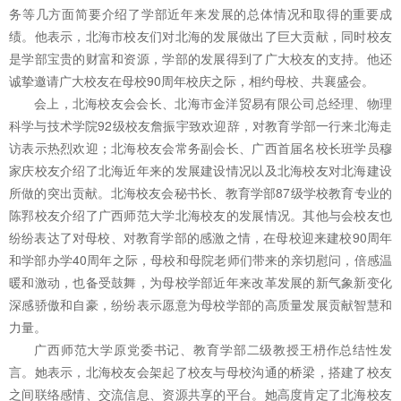
务等几方面简要介绍了学部近年来发展的总体情况和取得的重要成
绩。
他表示，北海市校友们对北海的发展做出了巨大贡献，同时校友
是学部宝贵的财富和资源，学部的发展得到了广大校友的支持。他还
诚挚邀请广大校友在母校90周年校庆之际，相约母校、共襄盛会。
会上，北海校友会会长、北海市金洋贸易有限公司总经理、物理
科学与技术学院92级校友詹振宇致欢迎辞，对教育学部一行来北海走
访表示热烈欢迎；北海校友会常务副会长、广西首届名校长班学员穆
家庆校友介绍了北海近年来的发展建设情况以及北海校友对北海建设
所做的突出贡献。北海校友会秘书长、教育学部87级学校教育专业的
陈郛校友介绍了广西师范大学北海校友的发展情况。其他与会校友也
纷纷表达了对母校、对教育学部的感激之情，在母校迎来建校90周年
和学部办学40周年之际，母校和母院老师们带来的亲切慰问，倍感温
暖和激动，也备受鼓舞，为母校学部近年来改革发展的新气象新变化
深感骄傲和自豪，纷纷表示愿意为母校学部的高质量发展贡献智慧和
力量。
广西师范大学原党委书记、教育学部二级教授王枬作总结性发
言。她表示，北海校友会架起了校友与母校沟通的桥梁，搭建了校友
之间联络感情、交流信息、资源共享的平台。她高度肯定了北海校友