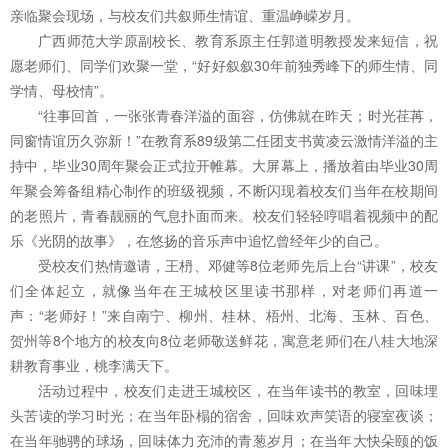
亲临聚会现场，与校友们共叙师生情谊、重温峥嵘岁月。
广西师范大学原副校长、教育系原主任郭道明教授发来短信，祝
愿老师们、同学们欢聚一堂，“好好叙叙30年前独秀峰下的师生情、同
学情、母校情”。
“往事回首，一张张青春洋溢的面容，仿佛就在昨天；时光荏苒，
同窗情谊历久弥新！”在教育系89级第二任团支书黄凌云激情洋溢的主
持中，毕业30周年聚会正式拉开帷幕。大屏幕上，播放着由毕业30周
年聚会筹备组精心制作的班级视频，不断闪现着校友们当年在校期间
的老照片，青春靓丽的气息扑面而来。校友们轻轻哼唱着视频中的配
乐《光阴的故事》，在悠扬的音乐声中追忆曾经年少的自己。
受校友们热情邀请，王枬、邓健等8位老师先后上台“讲课”，校友
们全体起立，就像当年在王城校区里读书那样，对老师们再道一
声：“老师好！”来自南宁、柳州、桂林、梧州、北海、玉林、百色、
贺州等8个地方的校友向8位老师敬送鲜花，寓意老师们在八桂大地深
耕教育事业，桃李满天下。
活动过程中，校友们走进王城校区，在当年读书的教室，回味埋
头苦读的学习时光；在当年卧榻的宿舍，回味欢声笑语的寝室夜谈；
在当年驰骋的球场，回味体力充沛的青葱岁月；在当年大快朵颐的饭