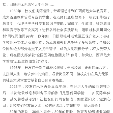
堂，回味无忧无虑的大学生涯……
1989年，校友们满怀憧憬，带着理想来到广西师范大学教育系，
成为首届教育管理专业的学生。在老师们殷殷教诲下，校友们掌握了
教育学、心理学等学科专业知识与技能，完成了小学教育、师范教育
和教育行政等三次实习；进行各种社会实践活动，进驻桂林灵川同化
村“同吃同住同劳动”，数年如一日照顾桂林老城区五保户老人；参加
学校各种文体活动和竞赛，为班级和教育系争得了多项荣誉；全班60
位同学绝大部分递交了入党申请书，成为入党积极分子，27人光荣入
党，所在团支部荣获“全国五四红旗团支部”称号，并荣获广西师范大
学首届“五四红旗团支部”称号。
1993年，校友们告别了母校和老师，走出校园，走向四面八方，
去拼搏人生，追求梦中的灿烂。尽管岗位不同，但校友们在风光无限
的社会大课堂里贡献着自己的青春热血。
2023年，校友们已不再是豆蔻年华，在经历人生的酸甜苦辣之
后，才发觉最难忘和割舍不掉的依旧是那份同学情——如同陈年佳
酿，越久越香越浓洌！让校友们的同窗情谊，如雨露阳光，滋润心
田；让校友们的友谊之水，如秀丽漓江，穿越时空，源远流长！
30年的离别，30年的思念，30年的期盼。教育系89级毕业30周