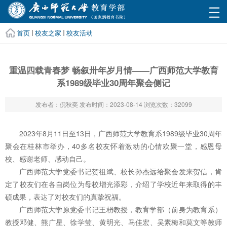
首页
校友之家
校友活动
重温四载青春梦 畅叙卅年岁月情——广西师范大学教育
系1989级毕业30周年聚会侧记
发布者：倪秋奕
发布时间：2023-08-14
浏览次数：
32099
2023年8月11日至13日，广西师范大学教育系1989级毕业30周年
聚会在桂林市举办，40多名校友怀着激动的心情欢聚一堂，感恩母
校、感谢老师、感动自己。
广西师范大学党委书记贺祖斌、校长孙杰远给聚会发来贺信，肯
定了校友们在各自岗位为母校增光添彩，介绍了学校近年来取得的丰
硕成果，表达了对校友们的真挚祝福。
广西师范大学原党委书记王枬教授，教育学部（前身为教育系）
教授邓健、熊广星、徐学莹、黄明光、马佳宏、吴素梅和莫文等教师