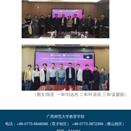
（图文/陈意 一审/刘远杰 二审/叶蓓蓓 三审/蓝廖国）
广西师范大学教育学部
电话：+86-0773-5848086（育才校区） +86-0773-3872389（雁山校区）
邮编：541004