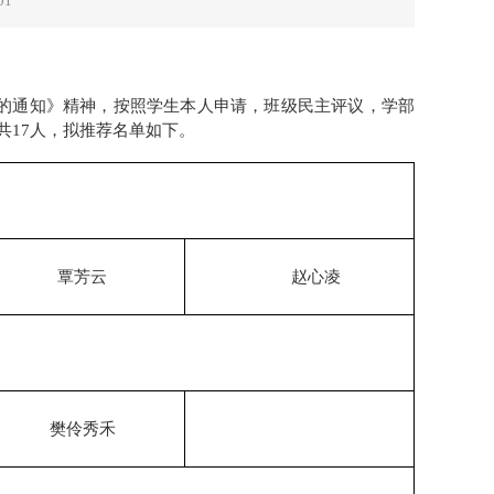
01
工作的通知》精神，按照学生本人申请，班级民主评议，学部
共17人，拟推荐名单如下。
覃芳云
赵心凌
樊伶秀禾