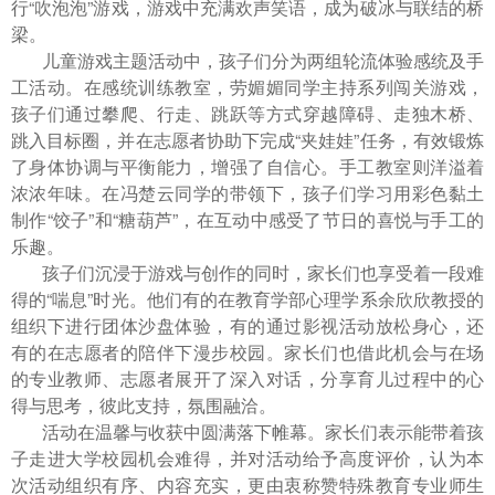
行“吹泡泡”游戏，游戏中充满欢声笑语，成为破冰与联结的桥
梁。
儿童游戏主题活动中，孩子们分为两组轮流体验感统及手
工活动。在感统训练教室，劳媚媚同学主持系列闯关游戏，
孩子们通过攀爬、行走、跳跃等方式穿越障碍、走独木桥、
跳入目标圈，并在志愿者协助下完成“夹娃娃”任务，有效锻炼
了身体协调与平衡能力，增强了自信心。手工教室则洋溢着
浓浓年味。在冯楚云同学的带领下，孩子们学习用彩色黏土
制作“饺子”和“糖葫芦”，在互动中感受了节日的喜悦与手工的
乐趣。
孩子们沉浸于游戏与创作的同时，家长们也享受着一段难
得的“喘息”时光。他们有的在教育学部心理学系余欣欣教授的
组织下进行团体沙盘体验，有的通过影视活动放松身心，还
有的在志愿者的陪伴下漫步校园。家长们也借此机会与在场
的专业教师、志愿者展开了深入对话，分享育儿过程中的心
得与思考，彼此支持，氛围融洽。
活动在温馨与收获中圆满落下帷幕。家长们表示能带着孩
子走进大学校园机会难得，并对活动给予高度评价，认为本
次活动组织有序、内容充实，更由衷称赞特殊教育专业师生