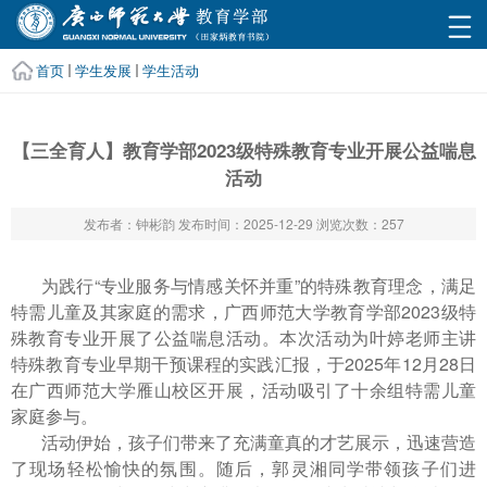
首页
学生发展
学生活动
【三全育人】教育学部2023级特殊教育专业开展公益喘息
活动
发布者：钟彬韵
发布时间：2025-12-29
浏览次数：
257
为践行“专业服务与情感关怀并重”的特殊教育理念，满足
特需儿童及其家庭的需求，广西师范大学教育学部2023级特
殊教育专业开展了公益喘息活动。本次活动为叶婷老师主讲
特殊教育专业早期干预课程的实践汇报，于2025年12月28日
在广西师范大学雁山校区开展，活动吸引了十余组特需儿童
家庭参与。
活动伊始，孩子们带来了充满童真的才艺展示，迅速营造
了现场轻松愉快的氛围。随后，郭灵湘同学带领孩子们进