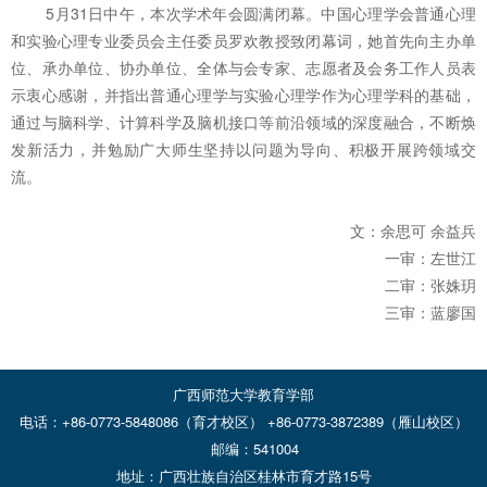
5月31日中午，本次学术年会圆满闭幕。中国心理学会普通心理
和实验心理专业委员会主任委员罗欢教授致闭幕词，她首先向主办单
位、承办单位、协办单位、全体与会专家、志愿者及会务工作人员表
示衷心感谢，并指出普通心理学与实验心理学作为心理学科的基础，
通过与脑科学、计算科学及脑机接口等前沿领域的深度融合，不断焕
发新活力，并勉励广大师生坚持以问题为导向、积极开展跨领域交
流。
文：余思可 余益兵
一审：左世江
二审：张姝玥
三审：蓝廖国
广西师范大学教育学部
电话：+86-0773-5848086（育才校区） +86-0773-3872389（雁山校区）
邮编：541004
地址：广西壮族自治区桂林市育才路15号