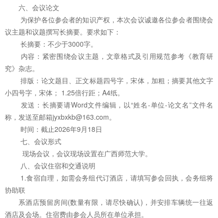
六、会议论文
为保护各位参会者的知识产权，本次会议诚邀各位参会者围绕会
议主题和议题撰写长摘要。要求如下：
长摘要：不少于3000字。
内容：紧密围绕会议主题，文章格式及引用规范参考《教育研
究》杂志。
排版：论文题目、正文标题四号字，宋体，加粗；摘要其他文字
小四号字，宋体； 1.25倍行距；A4纸。
发送：长摘要请Word文件编辑，以“姓名-单位-论文名”文件名
称，发送至邮箱jyxbxkb@163.com。
时间：截止2026年9月18日
七、会议形式
现场会议，会议现场设置在广西师范大学。
八、会议住宿和交通说明
1.食宿自理，如需会务组代订酒店，请填写参会回执，会务组将
协助联
系酒店预留房间(数量有限，请尽快确认)，并安排车辆统一往返
酒店及会场。住宿费由参会人员所在单位承担。