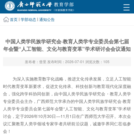
首页
学部动态
通知公告
中国人类学民族学研究会·教育人类学专业委员会第七届
年会暨“人工智能、文化与教育变革”学术研讨会会议通知
发布者：曾里
发布时间：2026-07-01
浏览次数：
105
为深入实施教育数字化战略，推进文化传承发展，立足人工智能
时代教育变革新要求，促进文化传承、科技创新与教育现代化深度融
合，强化跨学科协同创新，由中国人类学民族学研究会・教育人类学
专业委员会主办，广西师范大学承办的中国人类学民族学研究会·教育
人类学专业委员会第七届年会暨“人工智能、文化与教育变革”学术研
讨会，定于2026年10月30日—11月1日在广西师范大学召开。本次会
议汇聚教育人类学领域专家学者共研前沿议题，诚邀学界同仁莅临参
会！