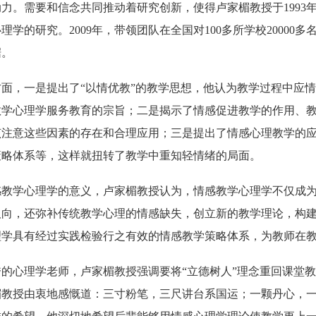
力。需要和信念共同推动着研究创新，使得卢家楣教授于1993
理学的研究。2009年，带领团队在全国对100多所学校2000
据。
方面，一是提出了“以情优教”的教学思想，他认为教学过程中应
教学心理学服务教育的宗旨；二是揭示了情感促进教学的作用、
该注意这些因素的存在和合理应用；三是提出了情感心理教学的
策略体系等，这样就扭转了教学中重知轻情绪的局面。
感教学心理学的意义，卢家楣教授认为，情感教学心理学不仅成
取向，还弥补传统教学心理的情感缺失，创立新的教学理论，构
理学具有经过实践检验行之有效的情感教学策略体系，为教师在
秀的心理学老师，卢家楣教授强调要将“立德树人”理念重回课堂
楣教授由衷地感慨道：三寸粉笔，三尺讲台系国运；一颗丹心，