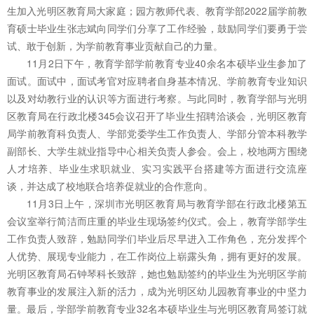
生加入光明区教育局大家庭；园方教师代表、教育学部2022届学前教
育硕士毕业生张志斌向同学们分享了工作经验，鼓励同学们要勇于尝
试、敢于创新，为学前教育事业贡献自己的力量。
11月2日下午，教育学部学前教育专业40余名本硕毕业生参加了
面试。面试中，面试考官对应聘者自身基本情况、学前教育专业知识
以及对幼教行业的认识等方面进行考察。与此同时，教育学部与光明
区教育局在行政北楼345会议召开了毕业生招聘洽谈会，光明区教育
局学前教育科负责人、学部党委学生工作负责人、学部分管本科教学
副部长、大学生就业指导中心相关负责人参会。会上，校地两方围绕
人才培养、毕业生求职就业、实习实践平台搭建等方面进行交流座
谈，并达成了校地联合培养促就业的合作意向。
11月3日上午，深圳市光明区教育局与教育学部在行政北楼第五
会议室举行简洁而庄重的毕业生现场签约仪式。会上，教育学部学生
工作负责人致辞，勉励同学们毕业后尽早进入工作角色，充分发挥个
人优势、展现专业能力，在工作岗位上崭露头角，拥有更好的发展。
光明区教育局石钟琴科长致辞，她也勉励签约的毕业生为光明区学前
教育事业的发展注入新的活力，成为光明区幼儿园教育事业的中坚力
量。最后，学部学前教育专业32名本硕毕业生与光明区教育局签订就