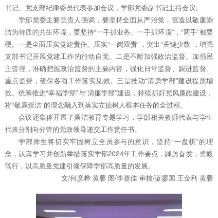
书记、党支部纪律委员代表参加会议，学部党委副书记主持会议。
学部党委主要负责人强调，要坚持全面从严治党，营造以敬廉崇
洁为特质的共生环境，要坚持“一手抓业务、一手抓环境”，“两手”都要
硬。一是全面压实党建责任。压实“一岗双责”，突出“关键少数”，增强
支部书记开展党建工作的行动自觉。二是不断加强政治监督。加强民
主管理，准确把握政治监督的主要内容，强化日常监督、跟进监督、
重点监督，确保各项工作落实见效。三是推动“清廉学部”建设提质增
效。统筹推进“幸福学部”与“清廉学部”建设，持续抓好党风廉政建设，
将“敬廉崇洁”的理念融入到落实立德树人根本任务的全过程。
会议还集体开展了廉洁教育专题学习，学部相关教师代表与学生
代表分别向分管的党政领导递交工作责任书。
学部师生将切实牢固树立全员参与的意识，坚持“一盘棋”的理
念，认真学习并创新举措落实学部2024年工作要点，踔厉奋发，勇毅
笃行，以高质量党建引领保障学部高质量的发展。
文/何彦桦 黄馨 图/李嘉佳 审核/蓝廖国 王金利 黄馨