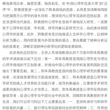
晰地展现出来，融贯宏通、独具创见。在“外国心理学流派大系”的“总
序”中，郭教授更进一步深化了两条路线的思路，从而更加清晰地驾驭
与把握西方心理学的漫长历程，厘清现代心理学流派的思想起源、历
史演进和当代效应。郭教授对心理学史孜孜不倦地深入研究，一直聚
焦于心理学的流派、学科观、研究对象以及研究方法，由此推动我国
心理学的发展。此外，郭教授有意识地推进人文科学心理学，以精神
分析为重心，用内部发展与外部发展的观点，整合重建了精神分析运
动的发展史，清晰呈现精神分析理论的逻辑发展脉络。
在讲座的总结部分，主持人常保瑞教授从四个方面对郭本禹教授
的学术成就做出如下总结：第一，郭本禹教授是我国心理学史与理论
心理学领域的守正创新者，对推动中国心理学的学科发展和国际交流
做出了重要贡献。第二，郭本禹教授是国内德育心理学研究的重要推
动者，在道德发展理论方面成就斐然。第三，郭本禹教授是心理学科
学研究助推人才培养的主动践行者，倡导科教融合，注重将学术研究
成果转换到心理学人才培养上。第四，郭本禹教授是心理学应用的积
极倡导者，促进心理学在中国社会中的应用。回顾郭本禹教授的学术
生涯，我们可以学习到以下三点重要品质：一、坚持终身学习和跨学
科探索的兴趣；二、践行理论和实践相结合的研究精神；三、培养创