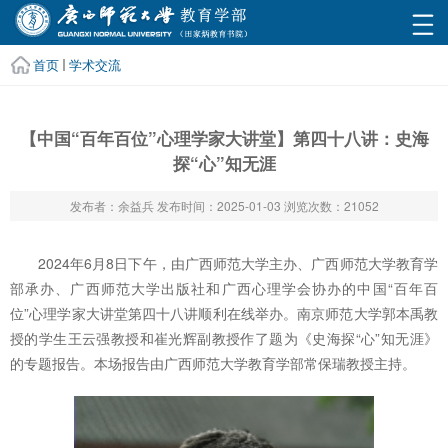
首页
学术交流
【中国“百年百位”心理学家大讲堂】第四十八讲：史海
探“心”知无涯
发布者：余益兵
发布时间：2025-01-03
浏览次数：
21052
2024年6月8日下午，由广西师范大学主办、广西师范大学教育学
部承办、广西师范大学出版社和广西心理学会协办的中国“百年百
位”心理学家大讲堂第四十八讲顺利在线举办。南京师范大学郭本禹教
授的学生王云强教授和崔光辉副教授作了题为《史海探“心”知无涯》
的专题报告。本场报告由广西师范大学教育学部常保瑞教授主持。