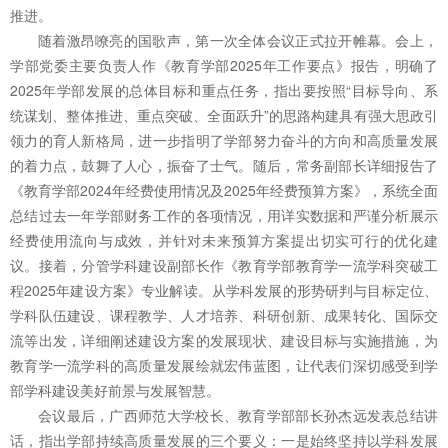
推进。
随着激昂嘹亮的国歌声，第一次全体会议正式拉开帷幕。会上，
学部党委主要负责人作《教育学部2025年工作要点》报告，明确了
2025年学部发展的总体目标和重点任务，指出要按照“目标导向、系
统谋划、整体推进、重点突破、全面跃升”的思路构建具有强大思政引
领力的育人新格局，进一步指明了学部努力奋斗的方向和高质量发展
的着力点，鼓舞了人心，振奋了士气。随后，常务副部长详细报告了
《教育学部2024年经费使用情况及2025年经费预算方案》，系统全面
总结过去一年学部财务工作的各项情况，用详实数据和严谨分析展示
经费使用流向与成效，并针对未来预算方案提出切实可行的优化建
议。接着，分管学科建设副部长作《教育学部教育学一流学科突破工
程2025年建设方案》专业解读。从学科发展的形势研判与目标定位、
学科队伍建设、课程教学、人才培养、科研创新、成果转化、国际交
流等出发，详细阐述建设方案的发展现状、建设目标与实施措施，为
教育学一流学科的高质量发展绘就宏伟蓝图，让代表们深切感受到学
部学科建设美好前景与发展智慧。
会议最后，广西师范大学校长、教育学部部长孙杰远发表总结讲
话，指出学部持续高质量发展的三个要义：一是始终坚持以学科发展