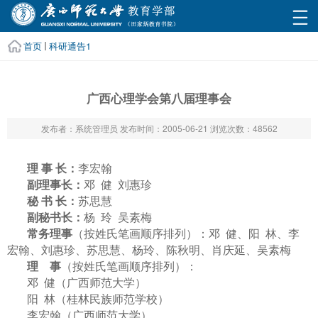
首页
科研通告1
广西心理学会第八届理事会
发布者：系统管理员
发布时间：2005-06-21
浏览次数：
48562
理
事
长：
李宏翰
副理事长：
邓
健
刘惠珍
秘
书
长：
苏思慧
副秘书长：
杨
玲
吴素梅
常务理事
（按姓氏笔画顺序排列）：邓
健、阳
林、李
宏翰、刘惠珍、苏思慧、杨玲、陈秋明、肖庆延、吴素梅
理
事
（按姓氏笔画顺序排列）：
邓
健（广西师范大学）
阳
林（桂林民族师范学校）
李宏翰（广西师范大学）