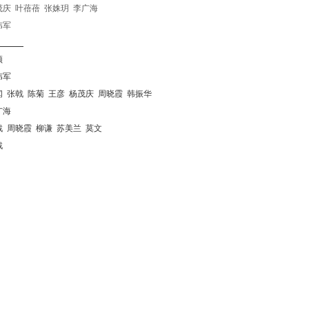
茂庆
叶蓓蓓
张姝玥
李广海
伟军
颖
伟军
闻
张戟
陈菊
王彦
杨茂庆
周晓霞
韩振华
广海
戟
周晓霞
柳谦
苏美兰
莫文
戟