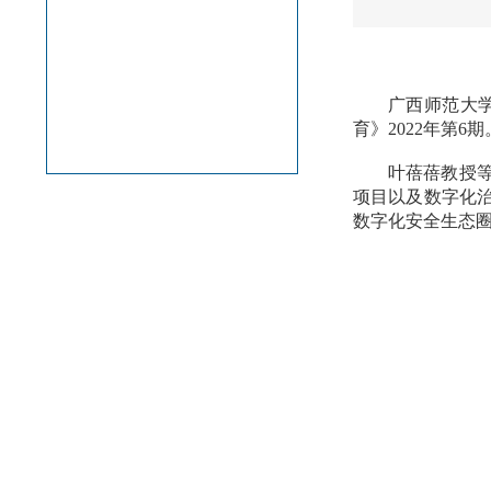
党建工会
学生发展
人才培养
科学研究
社会服务
Internationa...
广西师范大
育》2022年第6期
校友之家
叶蓓蓓教授
项目以及数字化
数字化安全生态